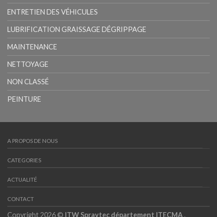
ENTRETIEN DES VÉHICULES
LUBRIFICATION GRAISSAGE DÉGRIPPAGE
MAINTENANCE
NETTOYAGE
NON CLASSÉ
PEINTURE
A PROPOS DE NOUS
CATEGORIES
ACTUALITÉ
CONTACT
Copyright 2026 ©
ITW Spraytec département ITECMA
.