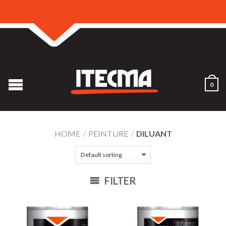
0
HOME
/
PEINTURE
/
DILUANT
FILTER