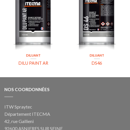
DILUANT
DILUANT
DILU PAINT AR
DS46
NOS COORDONNÉES
ITW Spraytec
Département ITECMA
42, rue Gallieni
92600 ASNIERES SUR SEINE