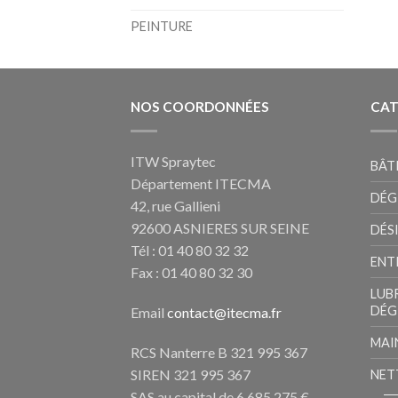
PEINTURE
NOS COORDONNÉES
CAT
ITW Spraytec
BÂT
Département ITECMA
DÉG
42, rue Gallieni
92600 ASNIERES SUR SEINE
DÉS
Tél : 01 40 80 32 32
ENT
Fax : 01 40 80 32 30
LUB
DÉG
Email
contact@itecma.fr
MAI
RCS Nanterre B 321 995 367
SIREN 321 995 367
NET
SAS au capital de 6 685 275 €