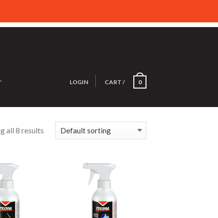
LOGIN
CART
/
0
T
 all 8 results