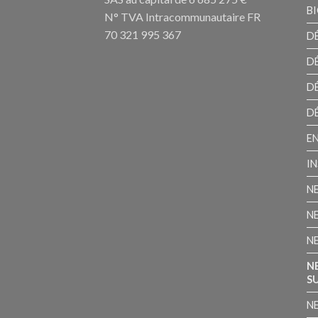
B
N° TVA Intracommunautaire FR
70 321 995 367
D
D
D
D
E
I
N
N
N
N
S
N