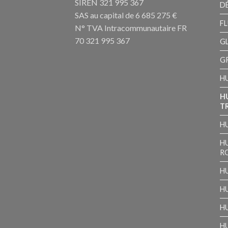
SIREN 321 995 367
D
SAS au capital de 6 685 275 €
F
N° TVA Intracommunautaire FR
70 321 995 367
GL
G
HU
H
T
H
H
R
H
H
H
H