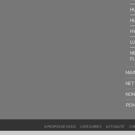
H
H
H
L
N
F
MAI
NET
NON
PEI
A PROPOS DE NOUS
CATEGORIES
ACTUALITÉ
CO