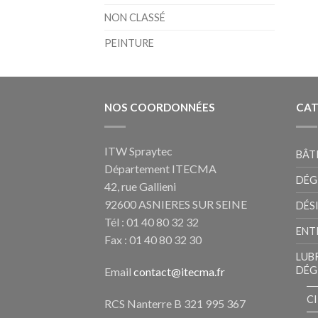
NON CLASSÉ
PEINTURE
NOS COORDONNÉES
CAT
ITW Spraytec
BÂT
Département ITECMA
DÉG
42, rue Gallieni
92600 ASNIERES SUR SEINE
DÉS
Tél : 01 40 80 32 32
ENT
Fax : 01 40 80 32 30
LUB
DÉG
Email
contact@itecma.fr
C
RCS Nanterre B 321 995 367