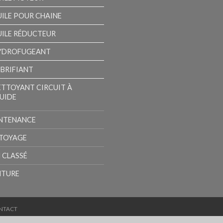
UILE POUR CHAINE
UILE RÉDUCTEUR
YDROFUGEANT
UBRIFIANT
ETTOYANT CIRCUIT À
LUIDE
NTENANCE
TOYAGE
 CLASSÉ
NTURE
NTACT