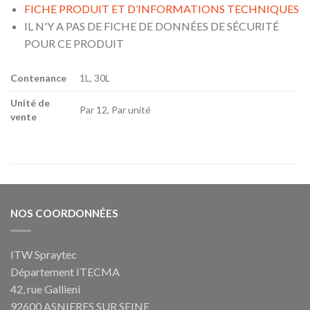
FICHE PRODUIT ET D’INFORMATIONS TECHNIQUES
IL N'Y A PAS DE FICHE DE DONNÉES DE SÉCURITÉ
POUR CE PRODUIT
Contenance
1L, 30L
Unité de
Par 12, Par unité
vente
NOS COORDONNÉES
ITW Spraytec
Département ITECMA
42, rue Gallieni
92600 ASNIERES SUR SEINE